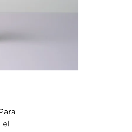
Para
 el