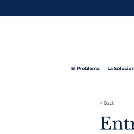
El Problema
La Solucio
< Back
Ent