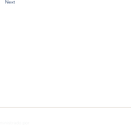
Next
Únase a nosotros en
las redes sociales
dministrado por