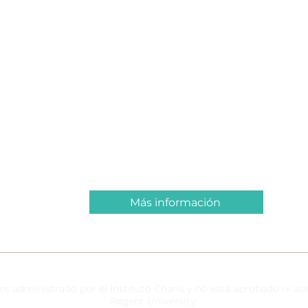
Establecer una
reunión
Más información
 es administrado por el Instituto Charis y no está aprobado ni a
Regent University.