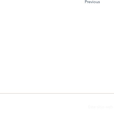
Previous
Contáctenos
info@thechurchcares.com
Este sitio web